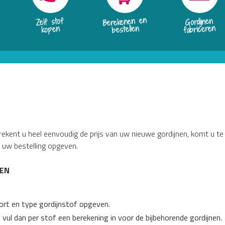
Berekenen en
Zelf stof
Gordijnen
fabriceren
bestellen
kopen
erekent u heel eenvoudig de prijs van uw nieuwe gordijnen, komt u t
t uw bestelling opgeven.
NEN
ort en type gordijnstof opgeven.
vul dan per stof een berekening in voor de bijbehorende gordijnen.