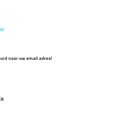
cy
.
uurd naar uw email adres!
ER