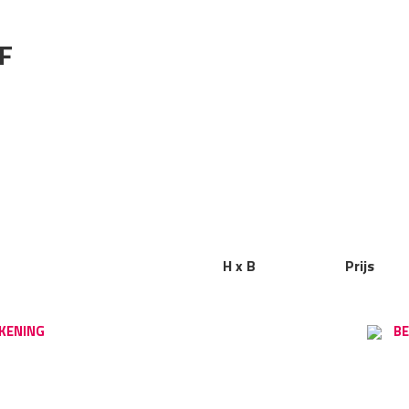
F
H x B
Prijs
KENING
BE