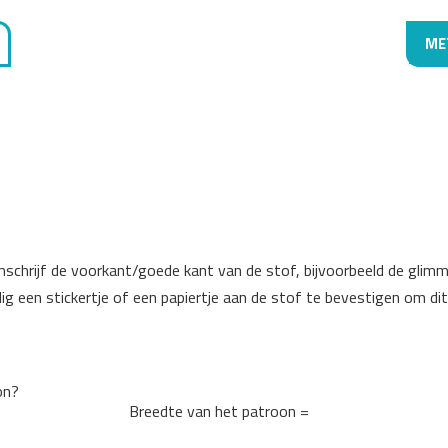
ME
hrijf de voorkant/goede kant van de stof, bijvoorbeeld de glimme
ndig een stickertje of een papiertje aan de stof te bevestigen om di
on?
Breedte van het patroon =