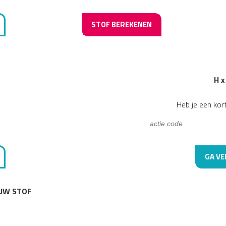
STOF BEREKENEN
H x
Heb je een kor
GA VE
 UW STOF