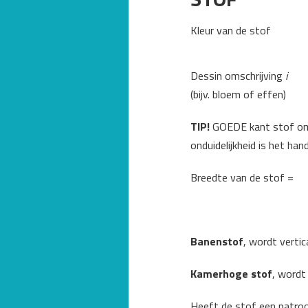
Kleur van de stof
Dessin omschrijving
i
(bijv. bloem of effen)
TIP!
GOEDE kant stof omsc
onduidelijkheid is het ha
Breedte van de stof =
Banenstof
, wordt vertic
Kamerhoge stof
, wordt
Heeft de stof een patro