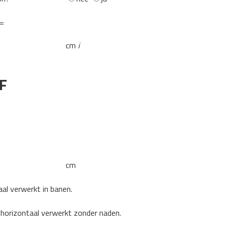
 =
cm
i
F
cm
aal verwerkt in banen.
 horizontaal verwerkt zonder naden.