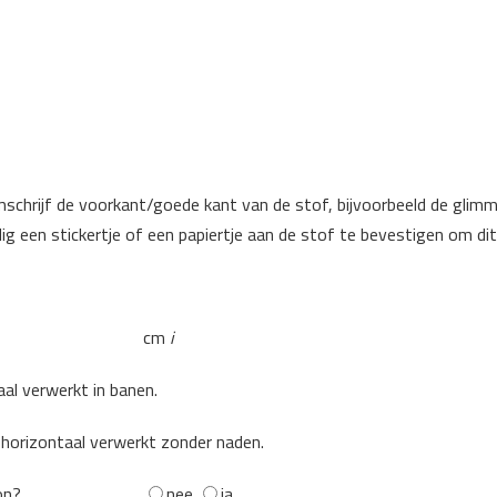
hrijf de voorkant/goede kant van de stof, bijvoorbeeld de glimme
ndig een stickertje of een papiertje aan de stof te bevestigen om di
cm
i
aal verwerkt in banen.
 horizontaal verwerkt zonder naden.
on?
nee
ja